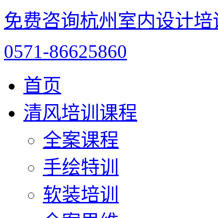
免费咨询杭州室内设计培
0571-86625860
首页
清风培训课程
全案课程
手绘特训
软装培训