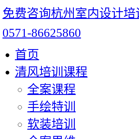
免费咨询杭州室内设计培
0571-86625860
首页
清风培训课程
全案课程
手绘特训
软装培训