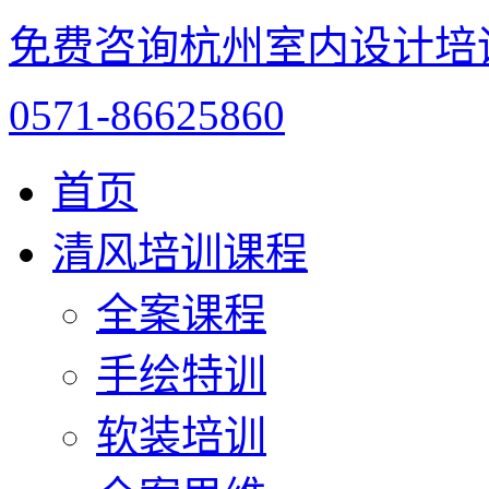
免费咨询杭州室内设计培
0571-86625860
首页
清风培训课程
全案课程
手绘特训
软装培训