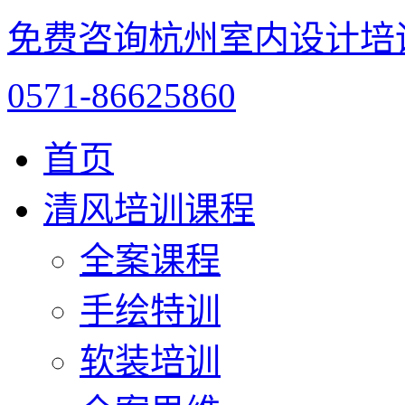
免费咨询杭州室内设计培
0571-86625860
首页
清风培训课程
全案课程
手绘特训
软装培训