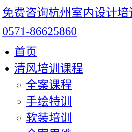
免费咨询杭州室内设计培
0571-86625860
首页
清风培训课程
全案课程
手绘特训
软装培训