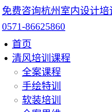
免费咨询杭州室内设计培
0571-86625860
首页
清风培训课程
全案课程
手绘特训
软装培训