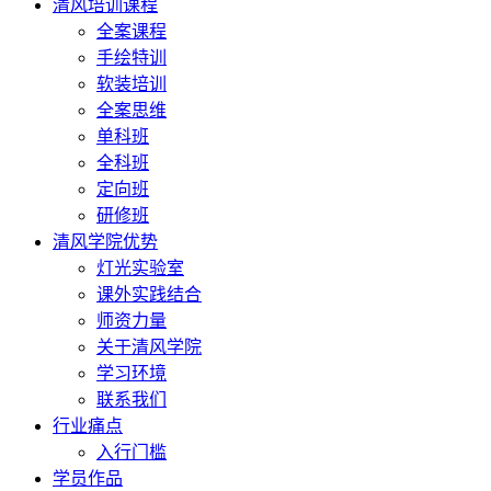
清风培训课程
全案课程
手绘特训
软装培训
全案思维
单科班
全科班
定向班
研修班
清风学院优势
灯光实验室
课外实践结合
师资力量
关于清风学院
学习环境
联系我们
行业痛点
入行门槛
学员作品