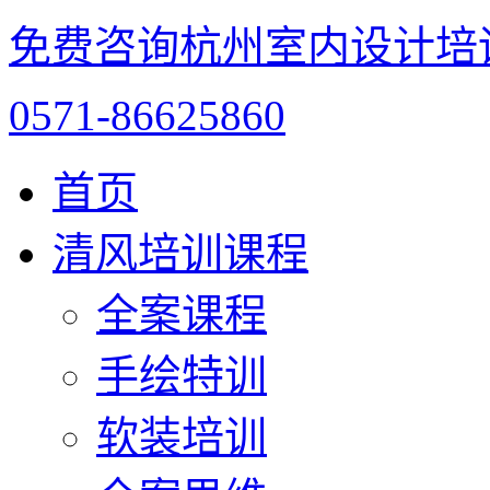
免费咨询杭州室内设计培
0571-86625860
首页
清风培训课程
全案课程
手绘特训
软装培训