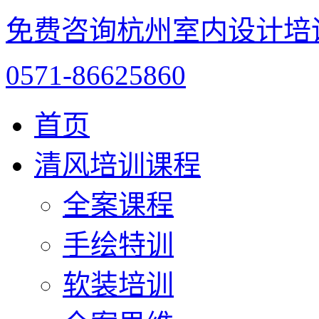
免费咨询杭州室内设计培
0571-86625860
首页
清风培训课程
全案课程
手绘特训
软装培训