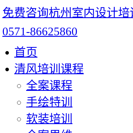
免费咨询杭州室内设计培
0571-86625860
首页
清风培训课程
全案课程
手绘特训
软装培训