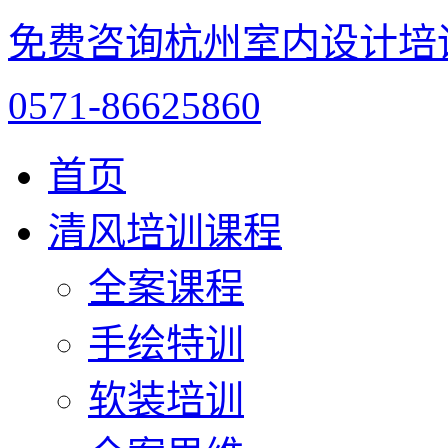
免费咨询杭州室内设计培
0571-86625860
首页
清风培训课程
全案课程
手绘特训
软装培训