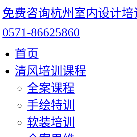
免费咨询杭州室内设计培
0571-86625860
首页
清风培训课程
全案课程
手绘特训
软装培训