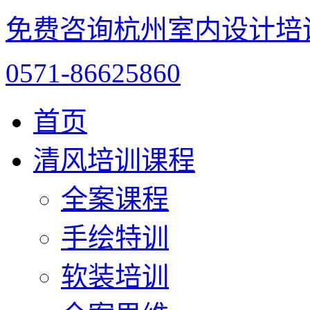
免费咨询杭州室内设计培
0571-86625860
首页
清风培训课程
全案课程
手绘特训
软装培训