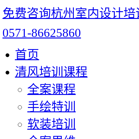
免费咨询杭州室内设计培
0571-86625860
首页
清风培训课程
全案课程
手绘特训
软装培训