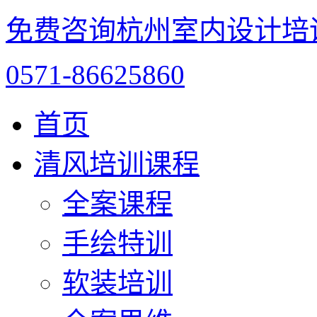
免费咨询杭州室内设计培
0571-86625860
首页
清风培训课程
全案课程
手绘特训
软装培训