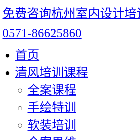
免费咨询杭州室内设计培
0571-86625860
首页
清风培训课程
全案课程
手绘特训
软装培训