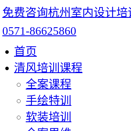
免费咨询杭州室内设计培
0571-86625860
首页
清风培训课程
全案课程
手绘特训
软装培训