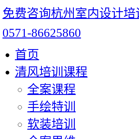
免费咨询杭州室内设计培
0571-86625860
首页
清风培训课程
全案课程
手绘特训
软装培训