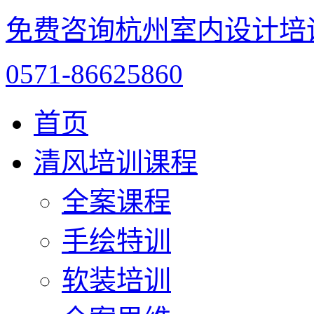
免费咨询杭州室内设计培
0571-86625860
首页
清风培训课程
全案课程
手绘特训
软装培训