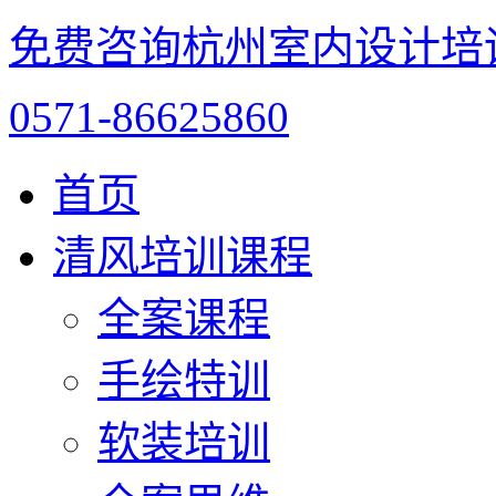
免费咨询杭州室内设计培
0571-86625860
首页
清风培训课程
全案课程
手绘特训
软装培训