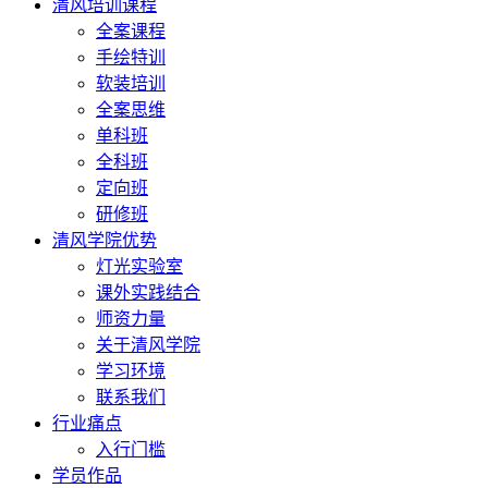
清风培训课程
全案课程
手绘特训
软装培训
全案思维
单科班
全科班
定向班
研修班
清风学院优势
灯光实验室
课外实践结合
师资力量
关于清风学院
学习环境
联系我们
行业痛点
入行门槛
学员作品