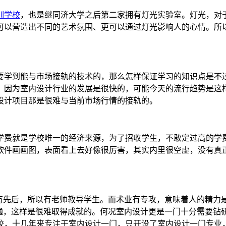
训学校
，也是继同济大学之后第二家拥有灯光实验室。灯光，对
可以营造出不同的艺术氛围、更可以通过灯光影响人的心情。所
要学到能与市场接轨的技术的，那么怎样保证学习的知识点是不
。因为室内设计行业的发展是很快的，可能今天的流行趋势是这
设计项目那是很难与当前市场行情的接轨的。
学费就是学校唯一的经济来源，为了招收学生，不敢定过高的学
软件画画图，表面看上去好像很厉害，其实内里很空虚，没有真
道有先后，所以有老师教导学生。而术业有专攻，意味着人的精力
精通，这样是很难取得成就的。何况室内设计更是一门十分需要钻
校，十几年来专注于室内设计一门，只开设了室内设计一门专业