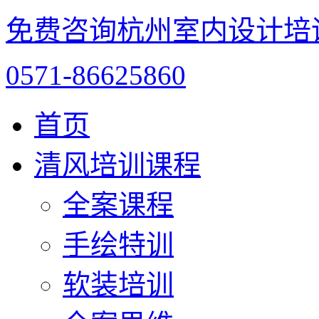
免费咨询杭州室内设计培
0571-86625860
首页
清风培训课程
全案课程
手绘特训
软装培训