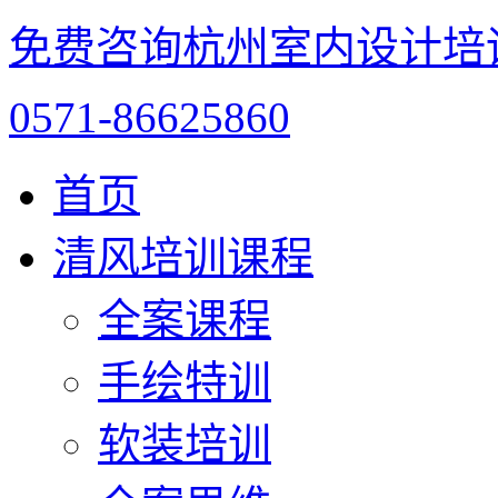
免费咨询杭州室内设计培
0571-86625860
首页
清风培训课程
全案课程
手绘特训
软装培训