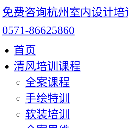
免费咨询杭州室内设计培
0571-86625860
首页
清风培训课程
全案课程
手绘特训
软装培训