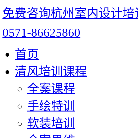
免费咨询杭州室内设计培
0571-86625860
首页
清风培训课程
全案课程
手绘特训
软装培训