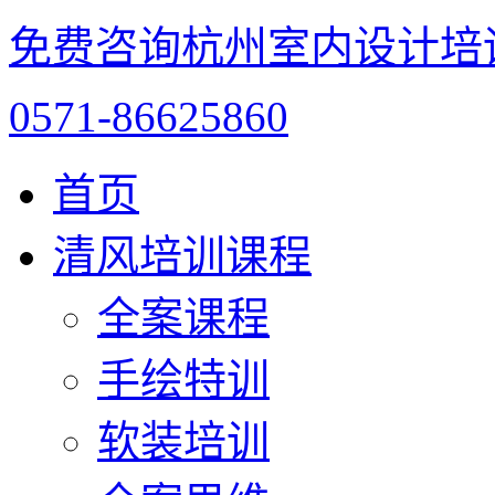
免费咨询杭州室内设计培
0571-86625860
首页
清风培训课程
全案课程
手绘特训
软装培训