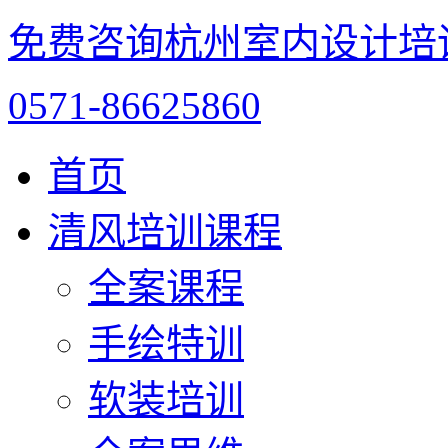
免费咨询杭州室内设计培
0571-86625860
首页
清风培训课程
全案课程
手绘特训
软装培训