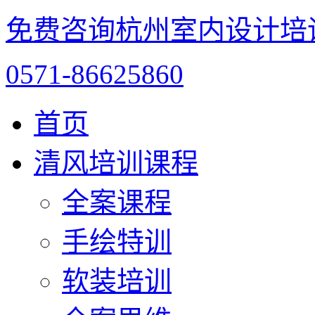
免费咨询杭州室内设计培
0571-86625860
首页
清风培训课程
全案课程
手绘特训
软装培训