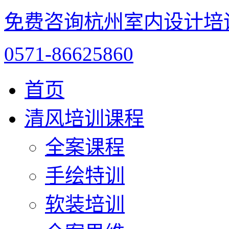
免费咨询杭州室内设计培
0571-86625860
首页
清风培训课程
全案课程
手绘特训
软装培训