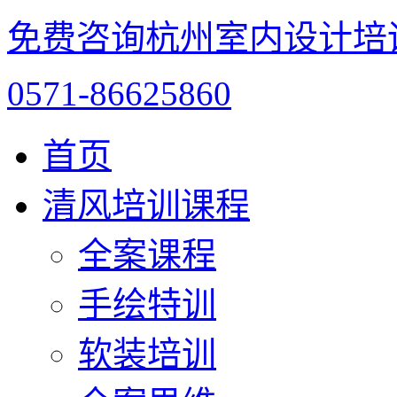
免费咨询杭州室内设计培
0571-86625860
首页
清风培训课程
全案课程
手绘特训
软装培训