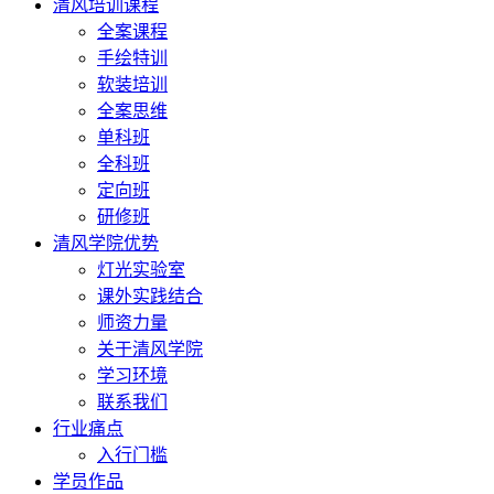
清风培训课程
全案课程
手绘特训
软装培训
全案思维
单科班
全科班
定向班
研修班
清风学院优势
灯光实验室
课外实践结合
师资力量
关于清风学院
学习环境
联系我们
行业痛点
入行门槛
学员作品