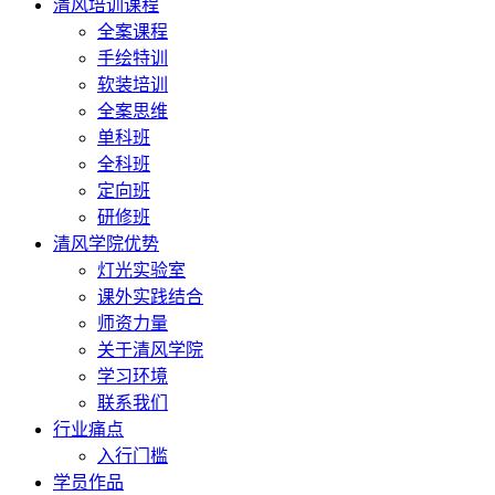
清风培训课程
全案课程
手绘特训
软装培训
全案思维
单科班
全科班
定向班
研修班
清风学院优势
灯光实验室
课外实践结合
师资力量
关于清风学院
学习环境
联系我们
行业痛点
入行门槛
学员作品