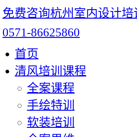
免费咨询杭州室内设计培
0571-86625860
首页
清风培训课程
全案课程
手绘特训
软装培训