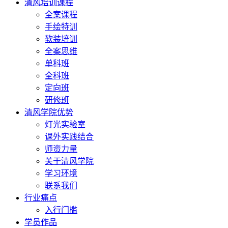
清风培训课程
全案课程
手绘特训
软装培训
全案思维
单科班
全科班
定向班
研修班
清风学院优势
灯光实验室
课外实践结合
师资力量
关于清风学院
学习环境
联系我们
行业痛点
入行门槛
学员作品