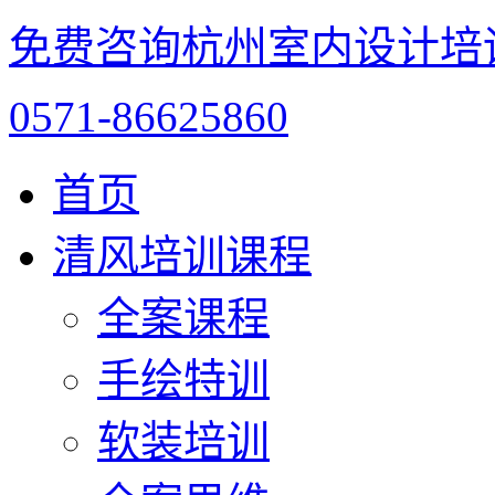
免费咨询杭州室内设计培
0571-86625860
首页
清风培训课程
全案课程
手绘特训
软装培训