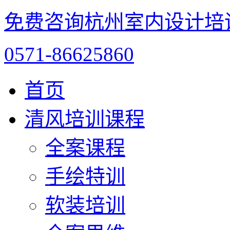
免费咨询杭州室内设计培
0571-86625860
首页
清风培训课程
全案课程
手绘特训
软装培训