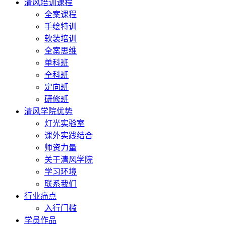
清风培训课程
全案课程
手绘特训
软装培训
全案思维
单科班
全科班
定向班
研修班
清风学院优势
灯光实验室
课外实践结合
师资力量
关于清风学院
学习环境
联系我们
行业痛点
入行门槛
学员作品