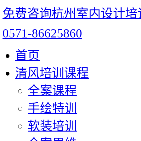
免费咨询杭州室内设计培
0571-86625860
首页
清风培训课程
全案课程
手绘特训
软装培训