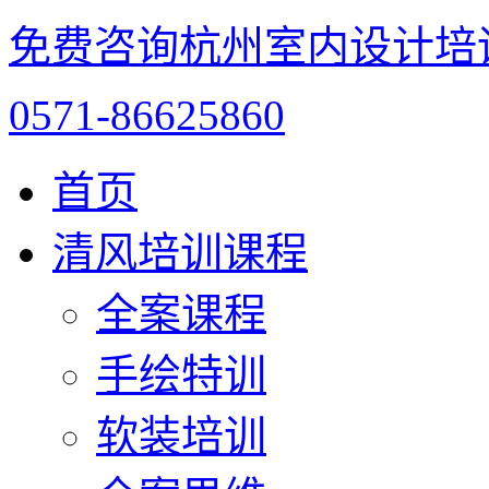
免费咨询杭州室内设计培
0571-86625860
首页
清风培训课程
全案课程
手绘特训
软装培训