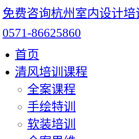
免费咨询杭州室内设计培
0571-86625860
首页
清风培训课程
全案课程
手绘特训
软装培训