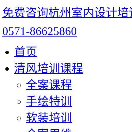
免费咨询杭州室内设计培
0571-86625860
首页
清风培训课程
全案课程
手绘特训
软装培训