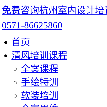
免费咨询杭州室内设计培
0571-86625860
首页
清风培训课程
全案课程
手绘特训
软装培训