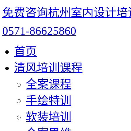
免费咨询杭州室内设计培
0571-86625860
首页
清风培训课程
全案课程
手绘特训
软装培训