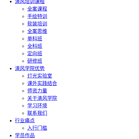
清风培训课程
全案课程
手绘特训
软装培训
全案思维
单科班
全科班
定向班
研修班
清风学院优势
灯光实验室
课外实践结合
师资力量
关于清风学院
学习环境
联系我们
行业痛点
入行门槛
学员作品