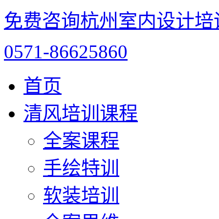
免费咨询杭州室内设计培
0571-86625860
首页
清风培训课程
全案课程
手绘特训
软装培训