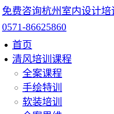
免费咨询杭州室内设计培
0571-86625860
首页
清风培训课程
全案课程
手绘特训
软装培训