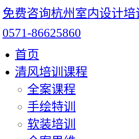
免费咨询杭州室内设计培
0571-86625860
首页
清风培训课程
全案课程
手绘特训
软装培训