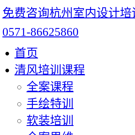
免费咨询杭州室内设计培
0571-86625860
首页
清风培训课程
全案课程
手绘特训
软装培训