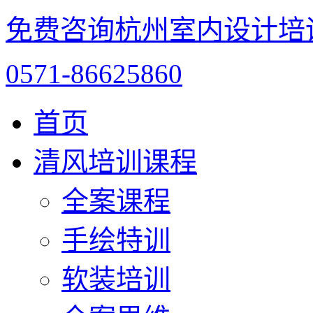
免费咨询杭州室内设计培
0571-86625860
首页
清风培训课程
全案课程
手绘特训
软装培训