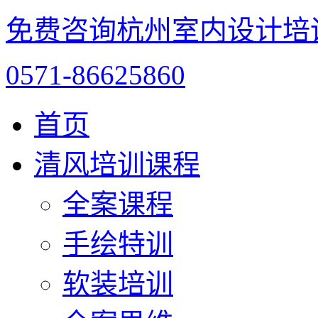
免费咨询杭州室内设计培
0571-86625860
首页
清风培训课程
全案课程
手绘特训
软装培训